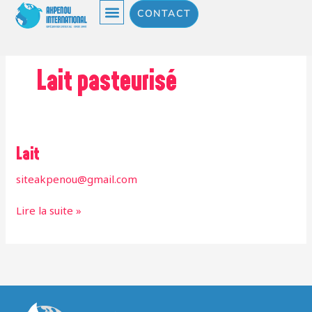
Aller
CONTACT
au
contenu
Lait pasteurisé
Lait
Lait
siteakpenou@gmail.com
Lire la suite »