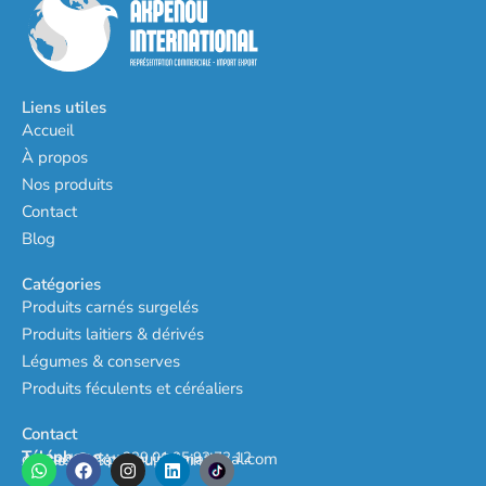
Liens utiles
Accueil
À propos
Nos produits
Contact
Blog
Catégories
Produits carnés surgelés
Produits laitiers & dérivés
Légumes & conserves
Produits féculents et céréaliers
Contact
Téléphone :
+229 01 95 92 72 12
contact@akpenouinternational.com
Adresse : Cotonou, Bénin